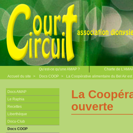
Qu’est-ce qu'une AMAP ?
Charte de L’AMA
Accueil du site
>
Docs COOP
>
La Coopérative alimentaire du Bel Air est
La Coopérat
Docs AMAP
Le Raphia
ouverte
Recettes
Liberthèque
Docu-Club
Docs COOP