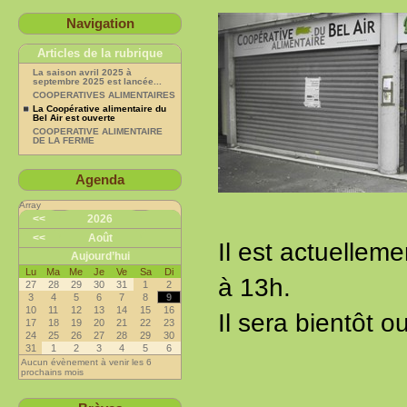
Navigation
Articles de la rubrique
La saison avril 2025 à
septembre 2025 est lancée...
COOPERATIVES ALIMENTAIRES
La Coopérative alimentaire du
Bel Air est ouverte
COOPERATIVE ALIMENTAIRE
DE LA FERME
Agenda
Array
<<
2026
<<
Août
Il est actuellem
Aujourd’hui
Lu
Ma
Me
Je
Ve
Sa
Di
à 13h.
27
28
29
30
31
1
2
3
4
5
6
7
8
9
10
11
12
13
14
15
16
Il sera bientôt o
17
18
19
20
21
22
23
24
25
26
27
28
29
30
31
1
2
3
4
5
6
Aucun évènement à venir les 6
prochains mois