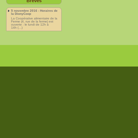
Brèves
5 novembre 2016 - Horaires de
la DionyCoop
La Coopérative alimentaire de la
Ferme (4, rue de la ferme) est
ouverte : le lundi de 12h à
14h (…)