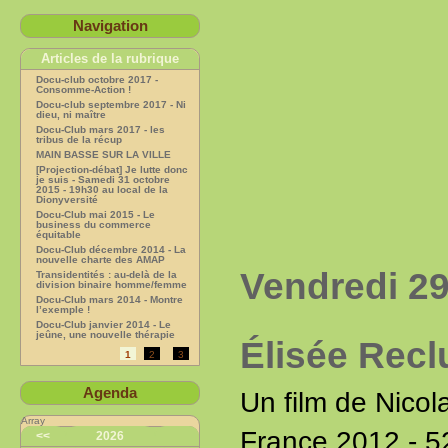
Navigation
Articles de la rubrique
Docu-club octobre 2017 -
Consomme-Action !
Docu-club septembre 2017 - Ni
dieu, ni maître
Docu-Club mars 2017 - les
tribus de la récup
MAIN BASSE SUR LA VILLE
[Projection-débat] Je lutte donc
je suis - Samedi 31 octobre
2015 - 19h30 au local de la
Dionyversité
Docu-Club mai 2015 - Le
business du commerce
équitable
Docu-Club décembre 2014 - La
nouvelle charte des AMAP
Vendredi 2
Transidentités : au-delà de la
division binaire homme/femme
Docu-Club mars 2014 - Montre
l’exemple !
Docu-Club janvier 2014 - Le
jeûne, une nouvelle thérapie
Élisée Recl
1
2
3
Agenda
Un film de Nico
Array
France 2012 - 52
<<
2026