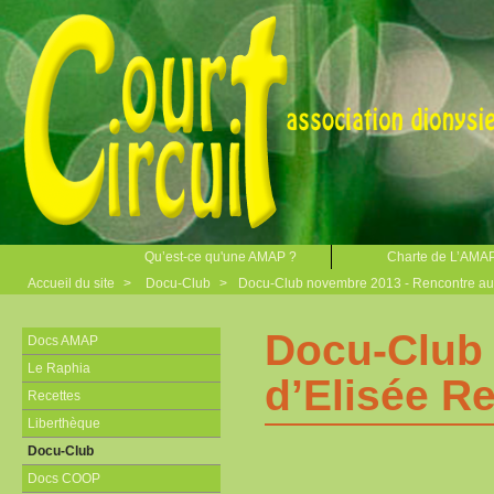
Qu’est-ce qu'une AMAP ?
Charte de L’AMA
Accueil du site
>
Docu-Club
>
Docu-Club novembre 2013 - Rencontre aut
Docu-Club 
Docs AMAP
Le Raphia
d’Elisée R
Recettes
Liberthèque
Docu-Club
Docs COOP