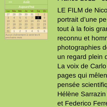
<<
Août
Aujourd’hui
LE FILM de Nicol
Lu
Ma
Me
Je
Ve
Sa
Di
27
28
29
30
31
1
2
portrait d’une p
3
4
5
6
7
8
9
10
11
12
13
14
15
16
17
18
19
20
21
22
23
tout à la fois gr
24
25
26
27
28
29
30
31
1
2
3
4
5
6
Aucun évènement à venir les 6
reconnu et homm
prochains mois
photographies d
un regard plein 
La voix de Carlo
pages qui mêlen
pensée scientifiq
Hélène Sarrazin 
et Federico Ferre