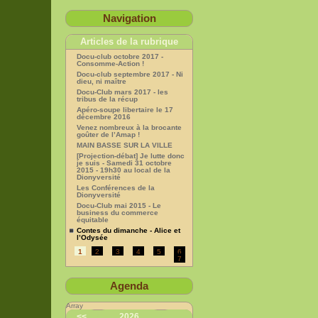
Navigation
Articles de la rubrique
Docu-club octobre 2017 -
Consomme-Action !
Docu-club septembre 2017 - Ni
dieu, ni maître
Docu-Club mars 2017 - les
tribus de la récup
Apéro-soupe libertaire le 17
décembre 2016
Venez nombreux à la brocante
goûter de l’Amap !
MAIN BASSE SUR LA VILLE
[Projection-débat] Je lutte donc
je suis - Samedi 31 octobre
2015 - 19h30 au local de la
Dionyversité
Les Conférences de la
Dionyversité
Docu-Club mai 2015 - Le
business du commerce
équitable
Contes du dimanche - Alice et
l’Odysée
1
2
3
4
5
6
7
Agenda
Array
<<
2026