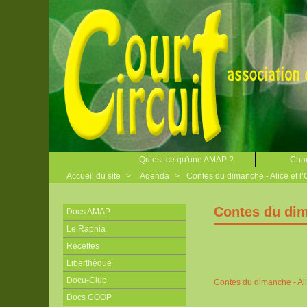
Qu’est-ce qu'une AMAP ?
Char
Accueil du site
>
Agenda
>
Contes du dimanche - Alice et l
Contes du dim
Docs AMAP
Le Raphia
Recettes
Liberthèque
Docu-Club
Contes du dimanche - Ali
Docs COOP