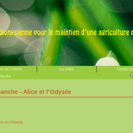
te de L’AMAP
La vidéo
DionyCo
’Odysée
anche - Alice et l’Odysée
ce et l’Odysée