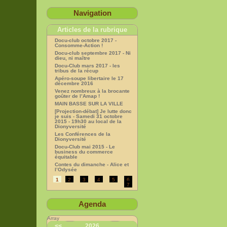
Navigation
Articles de la rubrique
Docu-club octobre 2017 -
Consomme-Action !
Docu-club septembre 2017 - Ni
dieu, ni maître
Docu-Club mars 2017 - les
tribus de la récup
Apéro-soupe libertaire le 17
décembre 2016
Venez nombreux à la brocante
goûter de l’Amap !
MAIN BASSE SUR LA VILLE
[Projection-débat] Je lutte donc
je suis - Samedi 31 octobre
2015 - 19h30 au local de la
Dionyversité
Les Conférences de la
Dionyversité
Docu-Club mai 2015 - Le
business du commerce
équitable
Contes du dimanche - Alice et
l’Odysée
1
2
3
4
5
6
7
Agenda
Array
<<
2026