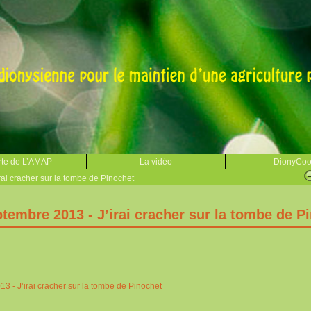
te de L’AMAP
La vidéo
DionyCo
ai cracher sur la tombe de Pinochet
tembre 2013 - J’irai cracher sur la tombe de P
 - J’irai cracher sur la tombe de Pinochet