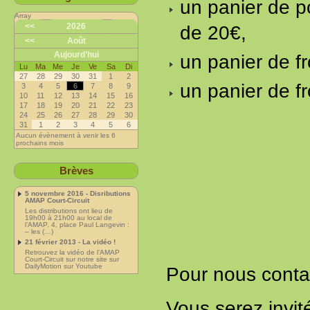
un panier de p
Array
<<
2026
de 20€,
<<
Août
Aujourd’hui
un panier de f
Lu
Ma
Me
Je
Ve
Sa
Di
27
28
29
30
31
1
2
un panier de f
3
4
5
6
7
8
9
10
11
12
13
14
15
16
17
18
19
20
21
22
23
24
25
26
27
28
29
30
31
1
2
3
4
5
6
Aucun évènement à venir les 6
prochains mois
Brèves
5 novembre 2016 - Disributions
AMAP Court-Circuit
Les distributions ont lieu de
19h00 à 21h00 au local de
l’AMAP, 4, place Paul Langevin :
– les (…)
21 février 2013 - La vidéo !
Retrouvez la vidéo de l’AMAP
Court-Circuit sur notre site sur
DailyMotion sur Youtube
Pour nous contact
Vous serez invit