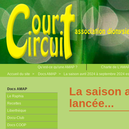
Qu’est-ce qu'une AMAP ?
Charte de L’AMA
Accueil du site
>
Docs AMAP
>
La saison avril 2024 à septembre 2024 est
La saison 
Docs AMAP
Le Raphia
lancée...
Recettes
Liberthèque
Docu-Club
Docs COOP