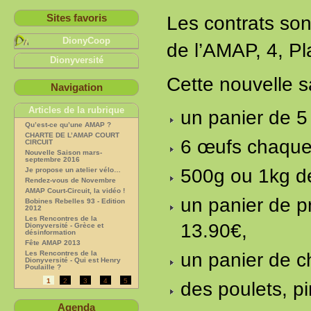
Sites favoris
Les contrats son
DionyCoop
de l’AMAP, 4, P
Dionyversité
Cette nouvelle s
Navigation
Articles de la rubrique
un panier de 5
Qu’est-ce qu’une AMAP ?
CHARTE DE L’AMAP COURT
6 œufs chaque
CIRCUIT
Nouvelle Saison mars-
septembre 2016
500g ou 1kg d
Je propose un atelier vélo…
Rendez-vous de Novembre
AMAP Court-Circuit, la vidéo !
un panier de p
Bobines Rebelles 93 - Edition
2012
Les Rencontres de la
13.90€,
Dionyversité - Grèce et
désinformation
Fête AMAP 2013
Les Rencontres de la
un panier de c
Dionyversité - Qui est Henry
Poulaille ?
1
2
3
4
5
des poulets, p
Agenda