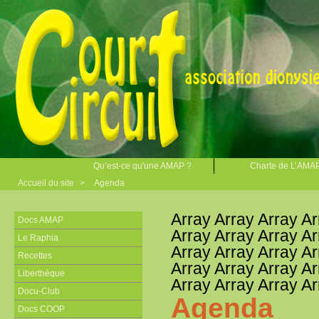
Qu’est-ce qu'une AMAP ?
Charte de L’AMA
Accueil du site
>
Agenda
Array Array Array Ar
Docs AMAP
Array Array Array Ar
Le Raphia
Array Array Array Ar
Recettes
Array Array Array Ar
Liberthèque
Array Array Array Ar
Docu-Club
Agenda
Docs COOP