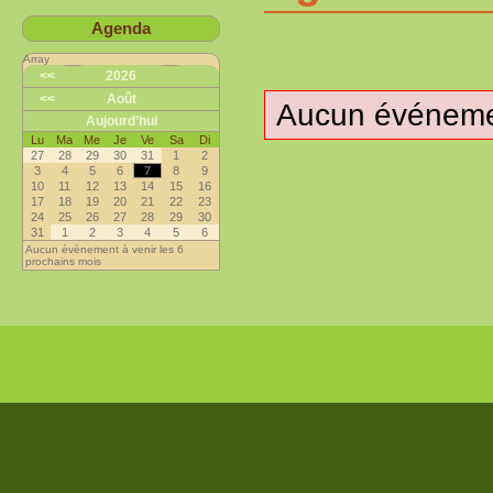
Agenda
Array
<<
2026
<<
Août
Aucun événemen
Aujourd’hui
Lu
Ma
Me
Je
Ve
Sa
Di
27
28
29
30
31
1
2
3
4
5
6
7
8
9
10
11
12
13
14
15
16
17
18
19
20
21
22
23
24
25
26
27
28
29
30
31
1
2
3
4
5
6
Aucun évènement à venir les 6
prochains mois